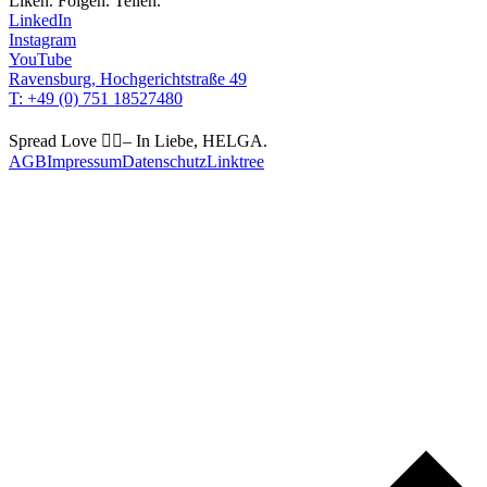
Liken. Folgen. Teilen.
LinkedIn
Instagram
YouTube
Ravensburg, Hochgerichtstraße 49
T: +49 (0) 751 18527480
Spread Love 🏳️‍🌈– In Liebe, HELGA.
AGB
Impressum
Datenschutz
Linktree